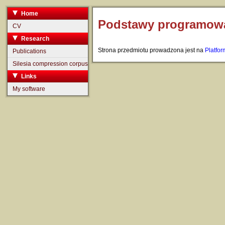
Home
Podstawy programowan
CV
Research
Strona przedmiotu prowadzona jest na
Platfor
Publications
Silesia compression corpus
Links
My software