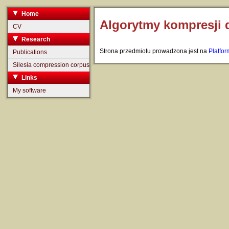
Home
Algorytmy kompresji
CV
Research
Strona przedmiotu prowadzona jest na
Platfor
Publications
Silesia compression corpus
Links
My software