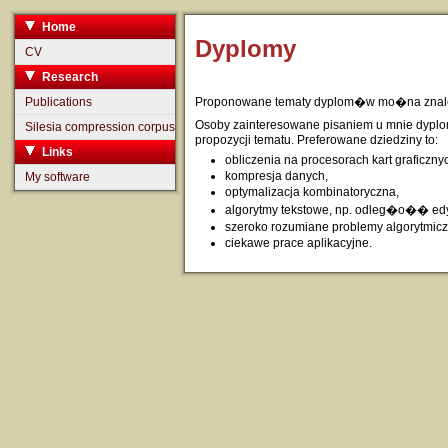
Home
Dyplomy
CV
Research
Publications
Proponowane tematy dyplom�w mo�na znal
Osoby zainteresowane pisaniem u mnie dypl
Silesia compression corpus
propozycji tematu. Preferowane dziedziny to:
Links
obliczenia na procesorach kart graficzn
kompresja danych,
My software
optymalizacja kombinatoryczna,
algorytmy tekstowe, np. odleg�o�� edyc
szeroko rozumiane problemy algorytmicz
ciekawe prace aplikacyjne.